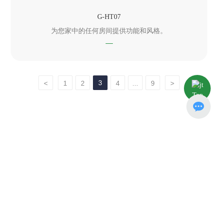
G-HT07
为您家中的任何房间提供功能和风格。
3
<
1
2
4
...
9
>
Top
0592-6891820
xmgier@xmsll.com