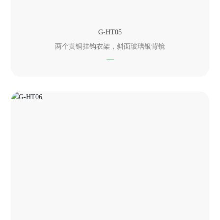
G-HT05
两个黄铜挂钩衣架，斜面玻璃银背镜