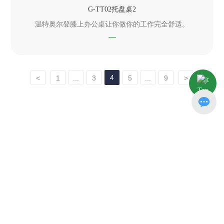
G-TT02托盘桌2
温特奥尔登膝上办公桌让你做你的工作完全舒适。
4
<
1
...
3
5
...
9
>
Top
0592-6891820
xmgier@xmsll.com